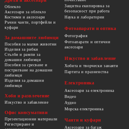
Дрехи и аксесоари
Защитна екипировка за
Облекло
безопасност при работа
Аксесоари за облекло
Костюми и аксесоари
Наука и лаборатории
Ръчни чанти, портфейли и
куфари
Фотоапарати и оптика
Фотография
За домашните любимци
Фотоапарати и оптични
Пособия за малки животни
аксесоари
Изделия за рибки
Стълби и рампи за
Изкуство и забавление
домашни любимци
Пособия за сресване и
Хобита и творчески занаяти
постригване на домашни
Партита и празненства
любимци
Изделия за домашни
Електроника
любимци
Аксесоари за електроника
Хоби и развлечение
Видео
Изкуство и забавление
Аудио
Морска електроника
Офис консумативи
Презентационни материали
Чанти и куфари
Регистриране и
Аксесоари за багаж