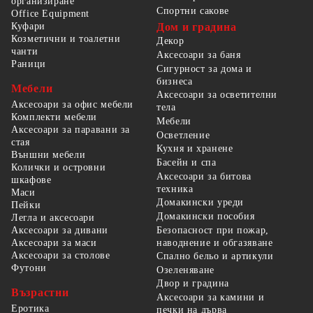
организиране
Спортни сакове
Office Equipment
Куфари
Дом и градина
Козметични и тоалетни
Декор
чанти
Аксесоари за баня
Раници
Сигурност за дома и
бизнеса
Мебели
Аксесоари за осветителни
Аксесоари за офис мебели
тела
Комплекти мебели
Мебели
Аксесоари за паравани за
Осветление
стая
Кухня и хранене
Външни мебели
Басейн и спа
Колички и островни
Аксесоари за битова
шкафове
техника
Маси
Домакински уреди
Пейки
Домакински пособия
Легла и аксесоари
Безопасност при пожар,
Аксесоари за дивани
наводнение и обгазяване
Аксесоари за маси
Аксесоари за столове
Спално бельо и артикули
Футони
Озеленяване
Двор и градина
Възрастни
Аксесоари за камини и
Еротика
печки на дърва