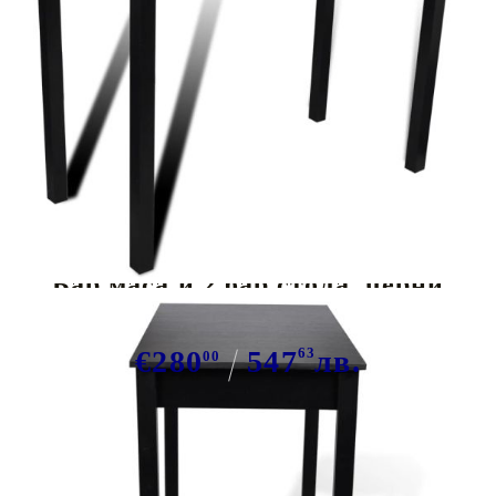
Tweet
Сподели
Бар маса и 2 бар стола, черни
€280
547
63
лв.
00
В наличност: 68 бр.
Време за доставка: 5 до 9 дни