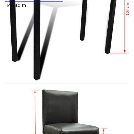
РЕВЮТА
Този комплект за хранене, състоящ се от
правоъгълна маса и четири подплатени стола, е
перфектен за малки апартаменти или за всяко
ограничено пространство. Неговият съвременен
дизайн го прави едно подходящо допълнение за
всяка една кухня или трапезария. Както
здравият плот от МДФ на масата, така и
издръжливата тапицерия от изкуствена кожа на
столовете са лесни за почистване. Лесно се
монтира!
Маса:
Размер: 115 х 55 х 107 см
Плота на масата: Дебелина 15 мм, материал
МДФ
Крака на масата: 4,5 х 4,5 см, материал
борова дървесина
Цвят: Черен