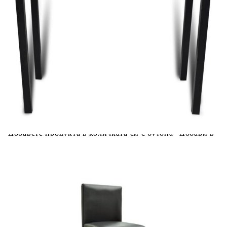
Please select credit institution
Цена на продукта:
€280.00
Extraction of information from credit institutions
Предоставената таблица е с информационна цел.
Добавете продукта в количката си с бутона "Добави в
количката" и при поръчка ще можете да изберете броя
вноски на кредита.
Acest tabel are caracter informativ. Adăugați produsul în
coșul de cumpărături unde veți putea selecta detaliile
cererii de creditare.
Предоставената таблица е с информационна цел.
Добавете продукта в количката си с бутона "Добави в
количката" и при поръчка ще можете да изберете броя
вноски на кредита.
Предоставената таблица е с информационна цел.
Добавете продукта в количката си с бутона "Добави в
количката" и при поръчка ще можете да изберете броя
вноски на кредита.
Предоставената таблица е с информационна цел.