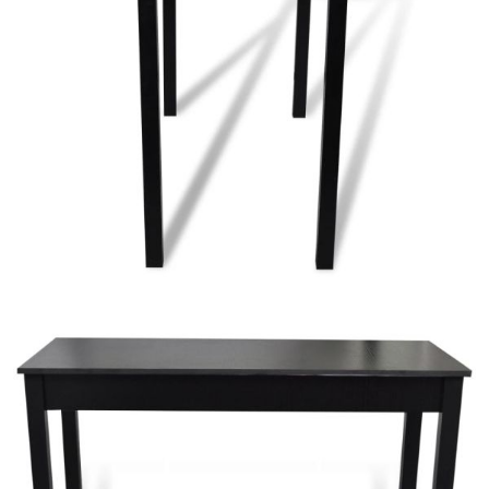
Безплатна доставка до адрес при плащане по банков път
Цвят:
Черен
EAN code:
8718475847618
Плат:
Памук
Размер:
41 x 45 x 108 см (Д x Ш x В)
Височина на седалката:
75 см
Височина на облегалката:
прибл. 35 см
Цвят на рамката:
Черен
Брой:
2 стола
Цвят на седалката:
Черен
Крака на масата:
4,5 х 4,5 см, материал борова дървесина
Плота на масата:
Дебелина 15 мм, материал МДФ
Крака на стола:
Материал дърво
Купи на изплащане
Credit calculator
Бар маса и 2 бар стола, черни