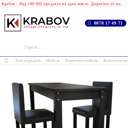
Крабов - Над 100 000 продукта на едно място. Директно от вносителя!
0878 17 49 71
Дом и градина
Мебели
Комплекти мебели
Комплекти ме