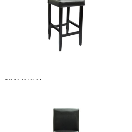
Добавете продукта в количката си с бутона "Добави в
количката" и при поръчка ще можете да изберете броя
вноски на кредита.
Предоставената таблица е с информационна цел.
Добавете продукта в количката си с бутона "Добави в
количката" и при поръчка ще можете да изберете броя
вноски на кредита.
Когато плащате с NewPay, всъщност NewPay плаща
поръчката Ви вместо Вас. Вие я получавате и
разполагате с три начина да я платите към тях:
Отложено до 30 дни от момента на изпращане на
поръчката без оскъпяване. За покупки на стойност до
400 лв. / €204,52
Плащане на 4 вноски. Заплащате 20% от стойността на
поръчката си на момента с карта. Останалата сума се
разделя на 3 равни месечни вноски без оскъпяване. За
покупки на стойност до 1000 лв. / €511.31
Плащане на 6 вноски. Стойността на поръчката се
разпределя в 6 равни месечни вноски с оскъпяване. За
покупки на стойност до 2000 лв. / €1022.61