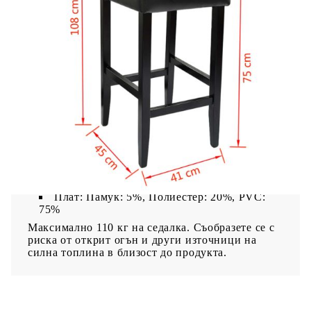
Столове:
Цвят на седалката: Черен
Цвят на рамката: Черен
Размер: 41 x 45 x 108 см (Д x Ш x В)
Височина на седалката: 75 см
Височина на облегалката: прибл. 35 см
Крака на стола: Материал дърво
Брой: 2 стола
Плат: Памук: 5%, Полиестер: 20%, PVC:
75%
Максимално 110 кг на седалка. Съобразете се с
риска от открит огън и други източници на
силна топлина в близост до продукта.