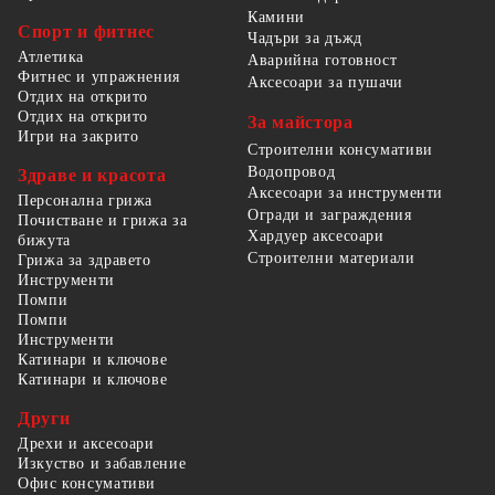
Камини
Спорт и фитнес
Чадъри за дъжд
Атлетика
Аварийна готовност
Фитнес и упражнения
Аксесоари за пушачи
Отдих на открито
Отдих на открито
За майстора
Игри на закрито
Строителни консумативи
Водопровод
Здраве и красота
Аксесоари за инструменти
Персонална грижа
Огради и заграждения
Почистване и грижа за
Хардуер аксесоари
бижута
Строителни материали
Грижа за здравето
Инструменти
Помпи
Помпи
Инструменти
Катинари и ключове
Катинари и ключове
Други
Дрехи и аксесоари
Изкуство и забавление
Офис консумативи