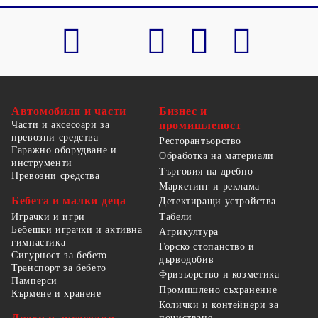
Автомобили и части
Бизнес и
Части и аксесоари за
промишленост
превозни средства
Ресторантьорство
Гаражно оборудване и
Обработка на материали
инструменти
Търговия на дребно
Превозни средства
Маркетинг и реклама
Бебета и малки деца
Детектиращи устройства
Табели
Играчки и игри
Бебешки играчки и активна
Агрикултура
гимнастика
Горско стопанство и
Сигурност за бебето
дърводобив
Транспорт за бебето
Фризьорство и козметика
Памперси
Промишлено съхранение
Кърмене и хранене
Колички и контейнери за
почистване