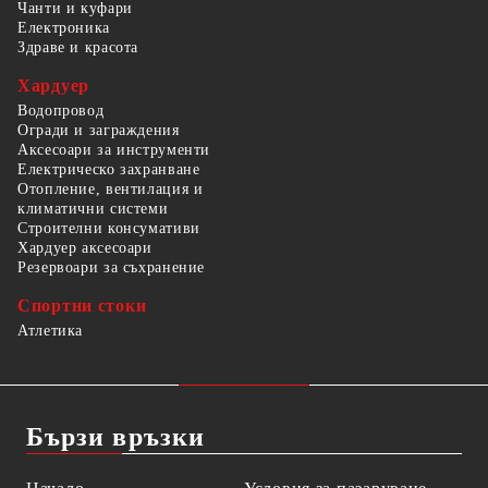
Чанти и куфари
Електроника
Здраве и красота
Хардуер
Водопровод
Огради и заграждения
Аксесоари за инструменти
Електрическо захранване
Отопление, вентилация и
климатични системи
Строителни консумативи
Хардуер аксесоари
Резервоари за съхранение
Спортни стоки
Атлетика
Бързи връзки