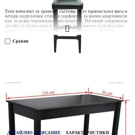
Този комплект за хранене, състоящ се от правоъгълна маса и
четири подплатени стола, е перфектен за малки апартаменти
или за всяко ограничено пространство. Неговият съвременен
дизайн го прави едно подходящо допълнение за всяка една
кухня или трапезария. Както здравият плот от МДФ на
масата, така и издръжливата тапицерия от изкуствена кожа
на столовете са лесни за почистване. Лесно се монтира!
Сравни
Максимално 110 кг на седалка. Съобразете се с риска от
открит огън и други източници на силна топлина в близост
до продукта.
ПОРЪЧАЙ БЕЗ РЕГИСТРАЦИЯ
Наш представител ще се свърже с Вас в рамките на работния ден!
160727
32.700
кг
Оцени продукта
ДЕТАЙЛНО ОПИСАНИЕ
ХАРАКТЕРИСТИКИ