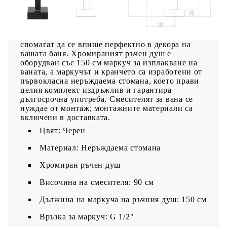
свободностоящ смесител за вана! Той е
идеалното решение за луксозно и релаксиращо
изживяване при къпане. Елегантният дизайн,
изчистените линии и луксозен външен вид
спомагат да се впише перфектно в декора на
вашата баня. Хромираният ръчен душ е
оборудван със 150 см маркуч за изплакване на
ваната, а маркучът и кранчето са изработени от
първокласна неръждаема стомана, което прави
целия комплект издръжлив и гарантира
дългосрочна употреба. Смесителят за вана се
нуждае от монтаж; монтажните материали са
включени в доставката.
Цвят: Черен
Материал: Неръждаема стомана
Хромиран ръчен душ
Височина на смесителя: 90 см
Дължина на маркуча на ръчния душ: 150 см
Връзка за маркуч: G 1/2"