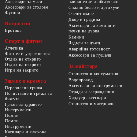
наводнение и обгазяване
Аксесоари за маси
Аксесоари за столове
Спално бельо и артикули
Футони
Озеленяване
Двор и градина
Възрастни
Аксесоари за камини и
Еротика
печки на дърва
Камини
Спорт и фитнес
Чадъри за дъжд
Атлетика
Аварийна готовност
Фитнес и упражнения
Аксесоари за пушачи
Отдих на открито
Отдих на открито
За майстора
Игри на закрито
Строителни консумативи
Водопровод
Здраве и красота
Аксесоари за инструменти
Персонална грижа
Огради и заграждения
Почистване и грижа за
Хардуер аксесоари
бижута
Строителни материали
Грижа за здравето
Инструменти
Помпи
Помпи
Инструменти
Катинари и ключове