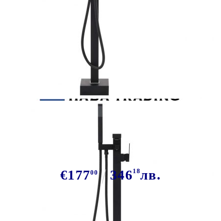
Tweet
Сподели
Свободностоящ смесител за вана,
черен, инокс, 90 см
€177
346
18
лв.
00
В наличност: 23 бр.