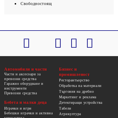
Свободностоящ
Автомобили и части
Бизнес и
Части и аксесоари за
промишленост
превозни средства
Ресторантьорство
Гаражно оборудване и
Обработка на материали
инструменти
Търговия на дребно
Превозни средства
Маркетинг и реклама
Бебета и малки деца
Детектиращи устройства
Табели
Играчки и игри
Бебешки играчки и активна
Агрикултура
гимнастика