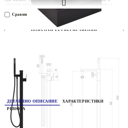
луксозен външен вид спомагат да се впише перфектно в
декора на вашата баня. Хромираният ръчен душ е оборудван
със 150 см маркуч за изплакване на ваната, а маркучът и
Сравни
кранчето са изработени от първокласна неръждаема стомана,
което прави целия комплект издръжлив и гарантира
дългосрочна употреба. Смесителят за вана се нуждае от
ПОРЪЧАЙ БЕЗ РЕГИСТРАЦИЯ
монтаж; монтажните материали са включени в доставката.
Наш представител ще се свърже с Вас в рамките на работния ден!
145096
5.460
кг
Оцени продукта
ДЕТАЙЛНО ОПИСАНИЕ
ХАРАКТЕРИСТИКИ
РЕВЮТА
Насладете се на модерния стил и
функционалността на първокласния