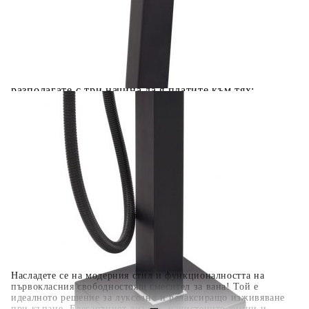
Добавете продукта в количката си с бутона "Добави в
количката" и при поръчка ще можете да изберете броя
вноски на кредита.
Когато плащате с NewPay, всъщност NewPay плаща
поръчката Ви вместо Вас. Вие я получавате и
разполагате с три начина да я платите към тях:
Отложено до 30 дни от момента на изпращане на
поръчката без оскъпяване. За покупки на стойност до
400 лв. / €204,52
Плащане на 4 вноски. Заплащате 20% от стойността на
поръчката си на момента с карта. Останалата сума се
разделя на 3 равни месечни вноски без оскъпяване. За
покупки на стойност до 1000 лв. / €511.31
Плащане на 6 вноски. Стойността на поръчката се
разпределя в 6 равни месечни вноски с оскъпяване. За
покупки на стойност до 2000 лв. / €1022.61
Насладете се на модерния стил и функционалността на
първокласния свободностоящ смесител за вана! Той е
идеалното решение за луксозно и релаксиращо изживяване
при къпане. Елегантният дизайн, изчистените линии и