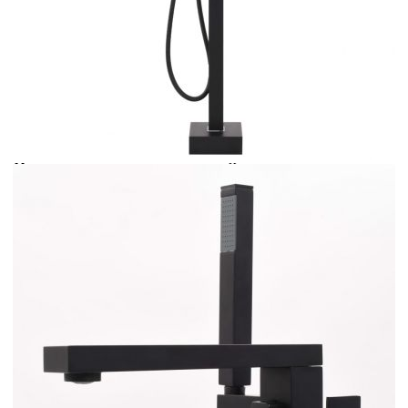
Време за доставка: 5 до 9 дни
Безплатна доставка до адрес при плащане по банков път
Цвят:
Черен
Материал:
Неръждаема стомана
EAN code:
8719883685472
Връзка за маркуч:
G 1/2"
Височина на смесителя:
90 см
Дължина на маркуча на ръчния душ:
150 см
Купи на изплащане
Credit calculator
Свободностоящ смесител за вана, черен, инокс, 90 см
Please select credit institution
Цена на продукта:
€177.00
Extraction of information from credit institutions
Предоставената таблица е с информационна цел.