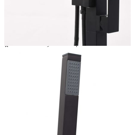
Добавете продукта в количката си с бутона "Добави в
количката" и при поръчка ще можете да изберете броя
вноски на кредита.
Acest tabel are caracter informativ. Adăugați produsul în
coșul de cumpărături unde veți putea selecta detaliile
cererii de creditare.
Предоставената таблица е с информационна цел.
Добавете продукта в количката си с бутона "Добави в
количката" и при поръчка ще можете да изберете броя
вноски на кредита.
Предоставената таблица е с информационна цел.
Добавете продукта в количката си с бутона "Добави в
количката" и при поръчка ще можете да изберете броя
вноски на кредита.
Предоставената таблица е с информационна цел.
Добавете продукта в количката си с бутона "Добави в
количката" и при поръчка ще можете да изберете броя
вноски на кредита.
Предоставената таблица е с информационна цел.