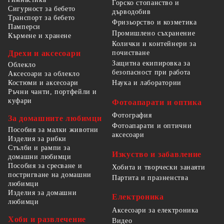
Горско стопанство и
Сигурност за бебето
дърводобив
Транспорт за бебето
Фризьорство и козметика
Памперси
Промишлено съхранение
Кърмене и хранене
Колички и контейнери за
Дрехи и аксесоари
почистване
Защитна екипировка за
Облекло
безопасност при работа
Аксесоари за облекло
Костюми и аксесоари
Наука и лаборатории
Ръчни чанти, портфейли и
куфари
Фотоапарати и оптика
Фотография
За домашните любимци
Фотоапарати и оптични
Пособия за малки животни
аксесоари
Изделия за рибки
Стълби и рампи за
Изкуство и забавление
домашни любимци
Пособия за сресване и
Хобита и творчески занаяти
постригване на домашни
Партита и празненства
любимци
Изделия за домашни
Електроника
любимци
Аксесоари за електроника
Хоби и развлечение
Видео