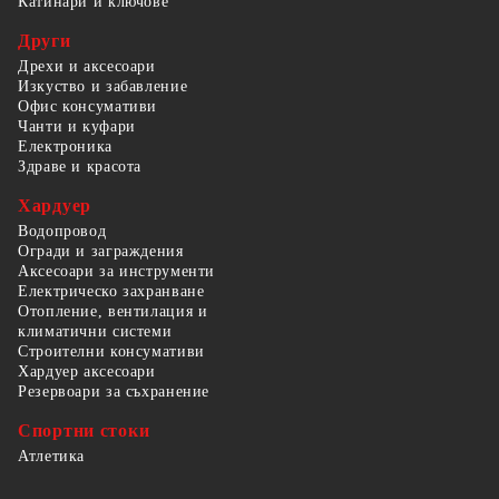
Катинари и ключове
Други
Дрехи и аксесоари
Изкуство и забавление
Офис консумативи
Чанти и куфари
Електроника
Здраве и красота
Хардуер
Водопровод
Огради и заграждения
Аксесоари за инструменти
Електрическо захранване
Отопление, вентилация и
климатични системи
Строителни консумативи
Хардуер аксесоари
Резервоари за съхранение
Спортни стоки
Атлетика