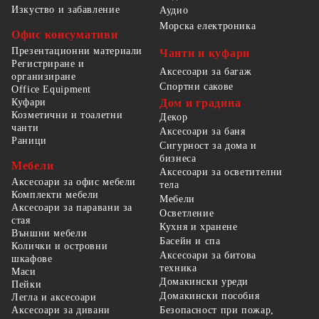
Изкуство и забавление
Аудио
Морска електроника
Офис консумативи
Презентационни материали
Чанти и куфари
Регистриране и
Аксесоари за багаж
организиране
Спортни сакове
Office Equipment
Куфари
Дом и градина
Козметични и тоалетни
Декор
чанти
Аксесоари за баня
Раници
Сигурност за дома и
бизнеса
Мебели
Аксесоари за осветителни
Аксесоари за офис мебели
тела
Комплекти мебели
Мебели
Аксесоари за паравани за
Осветление
стая
Кухня и хранене
Външни мебели
Басейн и спа
Колички и островни
Аксесоари за битова
шкафове
техника
Маси
Домакински уреди
Пейки
Домакински пособия
Легла и аксесоари
Безопасност при пожар,
Аксесоари за дивани