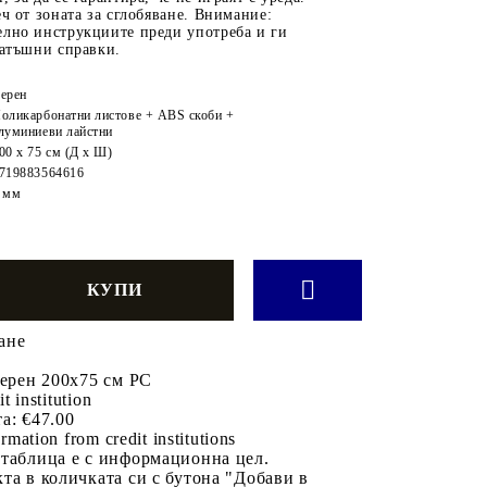
еч от зоната за сглобяване. Внимание:
елно инструкциите преди употреба и ги
татъшни справки.
ерен
оликарбонатни листове + ABS скоби +
луминиеви лайстни
00 x 75 см (Д х Ш)
719883564616
 мм
ане
черен 200x75 см PC
it institution
а:
€47.00
rmation from credit institutions
 таблица е с информационна цел.
та в количката си с бутона "Добави в