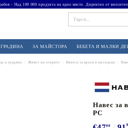
рабов - Над 100 000 продукта на едно място. Директно от вносител
 ГРАДИНА
ЗА МАЙСТОРА
БЕБЕТА И МАЛКИ Д
ор и градина
Живот на открито
Навеси за врати и прозорци
Нав
ФИТНЕС УПРАЖНЕНИЯ
А
Вдигане на тежести
Б
Кардио
Бо
любимци
Навес за 
Йога и пилатес
Бе
PC
Лежанки за упражнения
Хо
Тренажори за баланс
О
€47
91
00