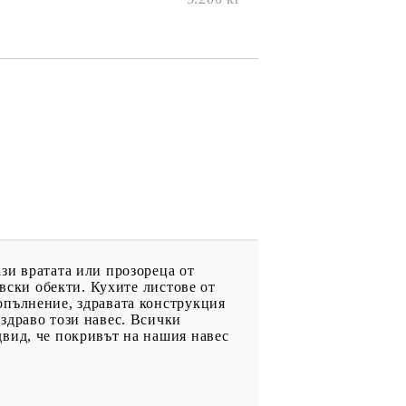
зи вратата или прозореца от
овски обекти. Кухите листове от
опълнение, здравата конструкция
здраво този навес. Всички
вид, че покривът на нашия навес