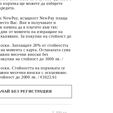
и поръчка ще можете да изберете
кредита.
 с NewPay, всъщност NewPay плаща
есто Вас. Вие я получавате и
ри начина да я платите към тях:
 дни от момента на изпращане на
скъпяване. За покупки на стойност до
2
носки. Заплащате 20% от стойността
 на момента с карта. Останалата сума
 равни месечни вноски без
покупки на стойност до 1000 лв. /
оски. Стойността на поръчката се
равни месечни вноски с оскъпяване.
тойност до 2000 лв. / €1022.61
ЧАЙ БЕЗ РЕГИСТРАЦИЯ
ще се
ките на
5.200
кг