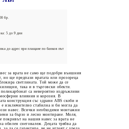
олейбол
00 бр.
ка: 5 до 9 дни
вка до адрес при плащане по банков път
вес за врата не само ще подобри външния
, но ще предпази вратата или прозореца
 блокира светлината. Той може да се
жилищни, така и в търговски обекти.
т поликарбонат са невероятно издръжливи
тмосферни влияния и корозия. В
ата конструкция със здрави ABS скоби и
 е изключително стабилна и би могла да
този навес. Всички необходими монтажни
чени за бързо и лесно монтиране. Моля,
е покривът на нашия навес за врата не
а обилен снеговалеж. Децата трябва да
 за да се гарантира, че не играят с уреда.