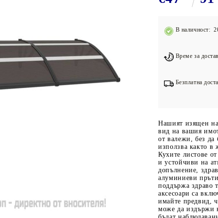
Подложки за фитнес уреди
В
Лостове за набиране
В наличност: 2
Силови кули
Йога и пилатес
Време за достав
Безплатна доста
Нашият изящен на
вид на вашия имот
от валежи, без да
използва както в 
Кухите листове о
и устойчиви на а
допълнение, здрав
алуминиеви пръти
поддържа здраво 
аксесоари са вклю
имайте предвид, ч
може да издържи н
бъдат наблюдавани,