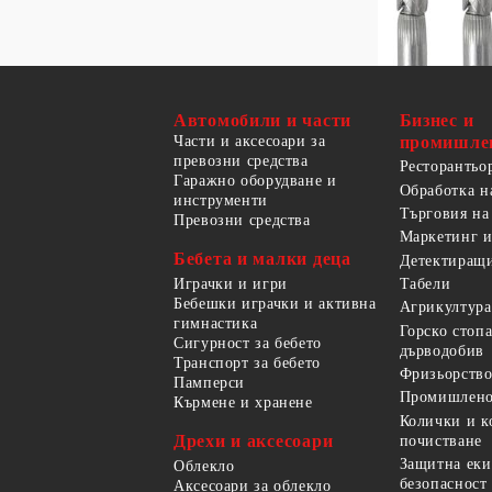
Автомобили и части
Бизнес и
Части и аксесоари за
промишле
превозни средства
Ресторантьо
Гаражно оборудване и
Обработка н
инструменти
Търговия на
Превозни средства
Маркетинг и
Бебета и малки деца
Детектиращи
Играчки и игри
Табели
Бебешки играчки и активна
Агрикултура
гимнастика
Горско стоп
Сигурност за бебето
дърводобив
Транспорт за бебето
Фризьорство
Памперси
Промишлено
Кърмене и хранене
Колички и к
Дрехи и аксесоари
почистване
Защитна еки
Облекло
безопасност
Аксесоари за облекло