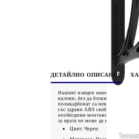
ДЕТАЙЛНО ОПИСАНИЕ
ХА
Нашият изящен навес за врата не 
валежи, без да блокира светлината
поликарбонат са невероятно издр
със здрави ABS скоби и алуминиев
необходими монтажни аксесоари с
за врата не може да издържи на о
Цвят: Черен