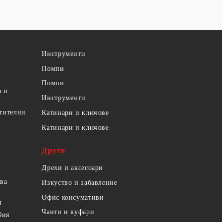
Инструменти
Помпи
Помпи
а и
Инструменти
етителни
Катинари и ключове
Катинари и ключове
Други
Дрехи и аксесоари
ова
Изкуство и забавление
Офис консумативи
и
Чанти и куфари
бия