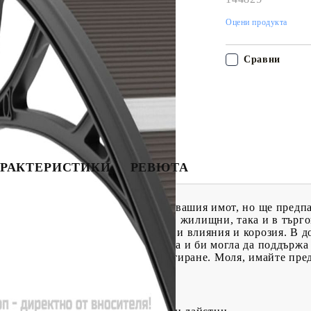
Оцени продукта
Сравни
РАКТЕРИСТИКИ
РЕВЮТА
само ще подобри външния вид на вашия имот, но ще предпа
. Той може да се използва както в жилищни, така и в търг
ъжливи и устойчиви на атмосферни влияния и корозия. В д
и пръти е изключително стабилна и би могла да поддържа 
а включени за бързо и лесно монтиране. Моля, имайте пред
билен снеговалеж.