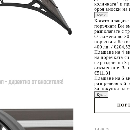
количката" и пр
броя вноски на 
Когато плащате
поръчката Ви вм
разполагате с т
Отложено до 30
поръчката без о
400 лв. / €204,5
Плащане на 4 в
на поръчката си
се разделя на 3
оскъпяване. За 
€511.31
Плащане на 6 вн
разпределя в 6 
За покупки на с
ПОРЪ
Наш представител 
свърже с Вас в рам
работния ден!
144825