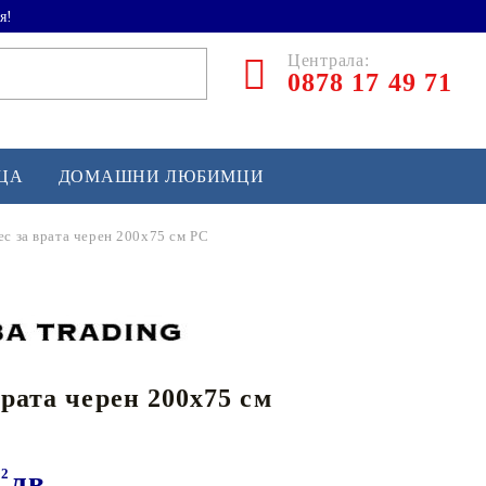
я!
Централа:
0878 17 49 71
ЕЦА
ДОМАШНИ ЛЮБИМЦИ
ес за врата черен 200x75 см PC
ТЛЕТИКА
аскетбол
кс и бойни изкуства
врата черен 200x75 см
йзбол и софтбол
кей и лакрос
сновно спортно оборудване
92
лв.