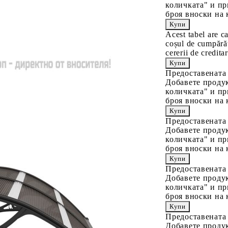
количката" и пр
броя вноски на 
Acest tabel are c
coșul de cumpărăt
cererii de creditar
Предоставената
Добавете продук
количката" и пр
броя вноски на 
Предоставената
Добавете продук
количката" и пр
броя вноски на 
Предоставената
Добавете продук
количката" и пр
броя вноски на 
Предоставената
Добавете продук