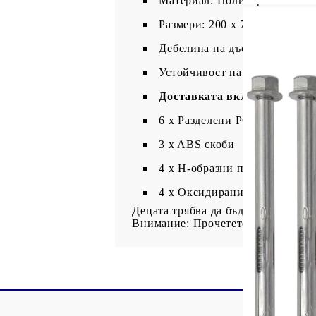
Материал: Поликарбонатни л
Размери: 200 x 75 см (Д х Ш)
Дебелина на дъската: 5 мм
Устойчивост на атмосферни 
Доставката включва:
6 х Разделени PC плоскости
3 x ABS скоби
4 х Н-образни пластмасови к
4 x Оксидирани алуминиеви
Децата трябва да бъдат наблюдавани
Внимание: Прочетете внимателно 