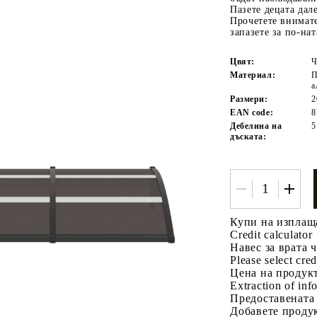
Пазете децата дал
Прочетете внимат
запазете за по-на
Цвят:
Ч
Материал:
П
а
Размери:
2
EAN code:
8
Дебелина на
5
дъската:
Tweet
одели
Купи на изплащ
Credit calculator
Навес за врата 
Please select cred
Цена на продукт
Extraction of info
Предоставената
Добавете продук