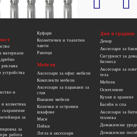
Куфари
Дом и градина
ност
Козметични и тоалетни
Декор
чанти
рство
Аксесоари за баня
Раници
а материали
Сигурност за дом
 дребно
бизнеса
Мебели
 реклама
Аксесоари за осв
 устройства
Аксесоари за офис мебели
тела
Комплекти мебели
Мебели
Аксесоари за паравани за
Осветление
анство и
стая
Кухня и хранене
Външни мебели
 и козметика
Басейн и спа
Колички и островни
 съхранение
Аксесоари за бит
шкафове
онтейнери за
техника
Маси
Домакински уред
Пейки
пировка за
Домакински посо
Легла и аксесоари
 при работа