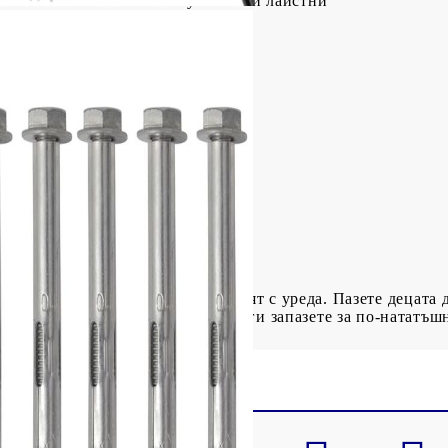
истове + ABS скоби + алуминиеви лайстни
влияния
онектора
 шини
, за да се гарантира, че не играят с уреда. Пазете децата д
инструкциите преди употреба и ги запазете за по-нататъш